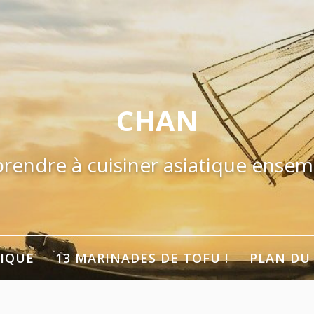
CHAN
rendre à cuisiner asiatique ensem
TIQUE
13 MARINADES DE TOFU !
PLAN DU 