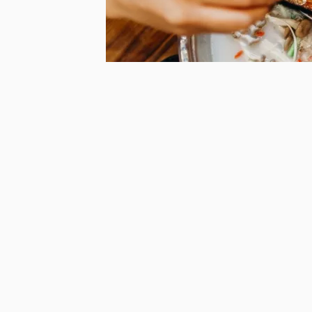
Chan
La Fondue Asiatique: 
par
Wendy
le
dans
Recettes d'inspiration
Très conviviale et particulièrement prati
fondue asiatique remporte généralement
proposer plusieurs bouillons…
[Continue