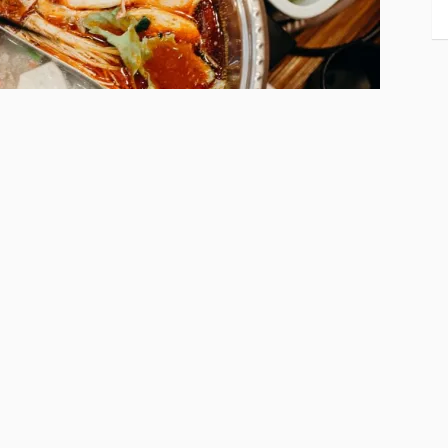
comment faire?
 asiatique
que à installer lorsqu’on reçoit des invités, la
 un franc succès ! On peut la moduler à son gré,
r la lecture]