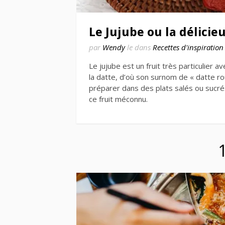
Le Jujube ou la délicie
par
Wendy
le
dans
Recettes d'inspiration
Le jujube est un fruit très particulier 
la datte, d’où son surnom de « datte ro
préparer dans des plats salés ou sucré
ce fruit méconnu.
Navigation
des
articles