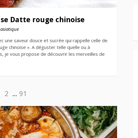
use Datte rouge chinoise
 asiatique
avec une saveur douce et sucrée qui rappelle celle de
uge chinoise ». A déguster telle quelle ou à
s, je vous propose de découvrir les merveilles de
Page
Page
Page
1
2
…
91