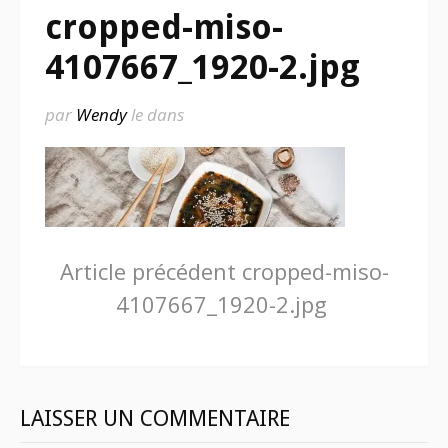
cropped-miso-
4107667_1920-2.jpg
par
Wendy
le
dans
Lire
Article précédent
cropped-miso-
4107667_1920-2.jpg
la
suite
LAISSER UN COMMENTAIRE