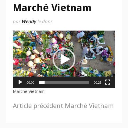
Marché Vietnam
par
Wendy
le
dans
Lecteur
vidéo
00:00
00:23
Marché Vietnam
Lire
Article précédent
Marché Vietnam
la
suite