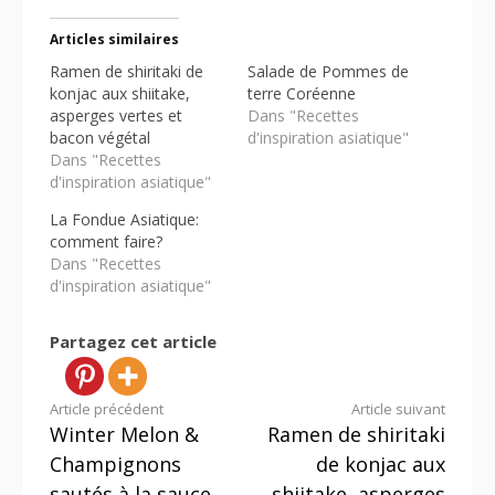
Articles similaires
Ramen de shiritaki de
Salade de Pommes de
konjac aux shiitake,
terre Coréenne
asperges vertes et
Dans "Recettes
bacon végétal
d'inspiration asiatique"
Dans "Recettes
d'inspiration asiatique"
La Fondue Asiatique:
comment faire?
Dans "Recettes
d'inspiration asiatique"
Partagez cet article
Lire
Article précédent
Article suivant
Winter Melon &
Ramen de shiritaki
la
Champignons
de konjac aux
sautés à la sauce
shiitake, asperges