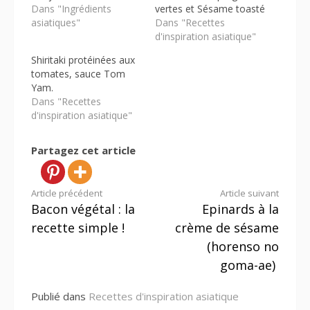
Dans "Ingrédients
vertes et Sésame toasté
asiatiques"
Dans "Recettes
d'inspiration asiatique"
Shiritaki protéinées aux
tomates, sauce Tom
Yam.
Dans "Recettes
d'inspiration asiatique"
Partagez cet article
Lire
Article précédent
Article suivant
Bacon végétal : la
Epinards à la
la
recette simple !
crème de sésame
suite
(horenso no
goma-ae)
Publié dans
Recettes d'inspiration asiatique