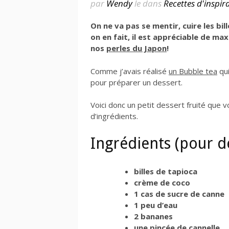
par
Wendy
le
dans
Recettes d'inspir
On ne va pas se mentir, cuire les bi
on en fait, il est appréciable de ma
nos
perles du Japon
!
Comme j’avais réalisé
un Bubble tea
qui
pour préparer un dessert.
Voici donc un petit dessert fruité que 
d’ingrédients.
Ingrédients (pour d
billes de tapioca
crème de coco
1 cas de sucre de canne
1 peu d’eau
2 bananes
une pincée de cannelle