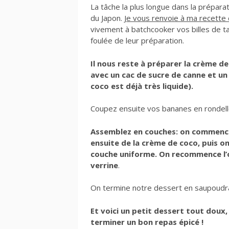
La tâche la plus longue dans la prépara
du Japon.
Je vous renvoie à ma recette d
vivement à batchcooker vos billes de ta
foulée de leur préparation.
Il nous reste à préparer la crème d
avec un cac de sucre de canne et un p
coco est déjà très liquide).
Coupez ensuite vos bananes en rondell
Assemblez en couches: on commence 
ensuite de la crème de coco, puis o
couche uniforme. On recommence l’op
verrine
.
On termine notre dessert en saupoudra
Et voici un petit dessert tout doux,
terminer un bon repas épicé !