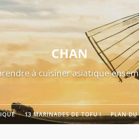
CHAN
rendre à cuisiner asiatique ensem
TIQUE
13 MARINADES DE TOFU !
PLAN DU 