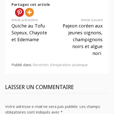
Partagez cet article
Lire
Article précédent
Article suivant
Quiche au Tofu
Pajeon coréen aux
la
Soyeux, Chayote
jeunes oignons,
suite
et Edemame
champignons
noirs et algue
nori
Publié dans
Recettes d'inspiration asiatique
LAISSER UN COMMENTAIRE
Votre adresse e-mail ne sera pas publiée.
Les champs
obligatoires sont indiqués avec
*