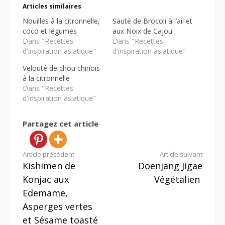
Articles similaires
Nouilles à la citronnelle,
Sauté de Brocoli à l’ail et
coco et légumes
aux Noix de Cajou
Dans "Recettes
Dans "Recettes
d'inspiration asiatique"
d'inspiration asiatique"
Velouté de chou chinois
à la citronnelle
Dans "Recettes
d'inspiration asiatique"
Partagez cet article
Lire
Article précédent
Article suivant
Kishimen de
Doenjang Jigae
la
Konjac aux
Végétalien
suite
Edemame,
Asperges vertes
et Sésame toasté