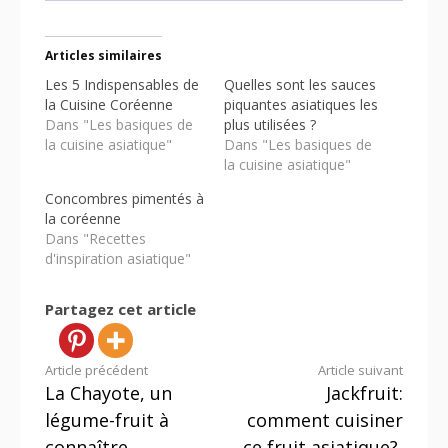
Articles similaires
Les 5 Indispensables de
Quelles sont les sauces
la Cuisine Coréenne
piquantes asiatiques les
Dans "Les basiques de
plus utilisées ?
la cuisine asiatique"
Dans "Les basiques de
la cuisine asiatique"
Concombres pimentés à
la coréenne
Dans "Recettes
d'inspiration asiatique"
Partagez cet article
Lire
Article précédent
Article suivant
La Chayote, un
Jackfruit:
la
légume-fruit à
comment cuisiner
connaître
ce fruit asiatique?