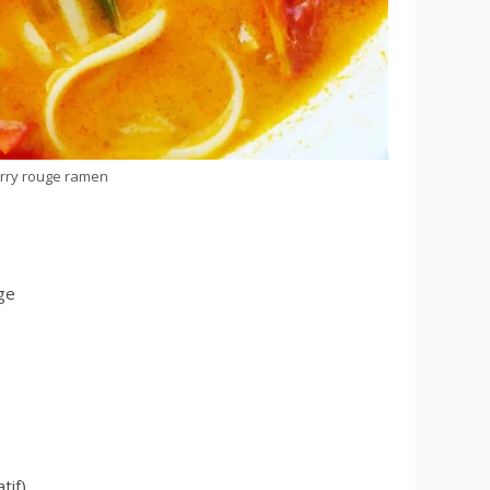
rry rouge ramen
ge
tif)