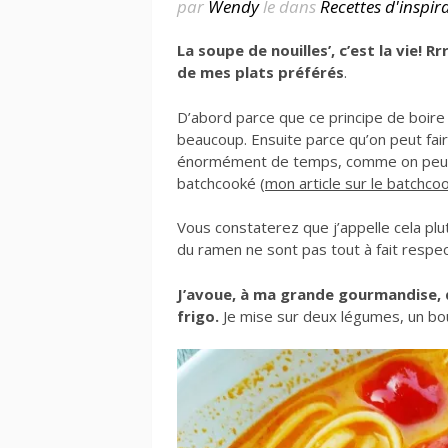
par
Wendy
le
dans
Recettes d'inspir
La soupe de nouilles’, c’est la vie! R
de mes plats préférés
.
D’abord parce que ce principe de boir
beaucoup. Ensuite parce qu’on peut fa
énormément de temps, comme on peut e
batchcooké (
mon article sur le batchcoo
Vous constaterez que j’appelle cela plu
du ramen ne sont pas tout à fait respe
J’avoue, à ma grande gourmandise, qu
frigo.
Je mise sur deux légumes, un boui