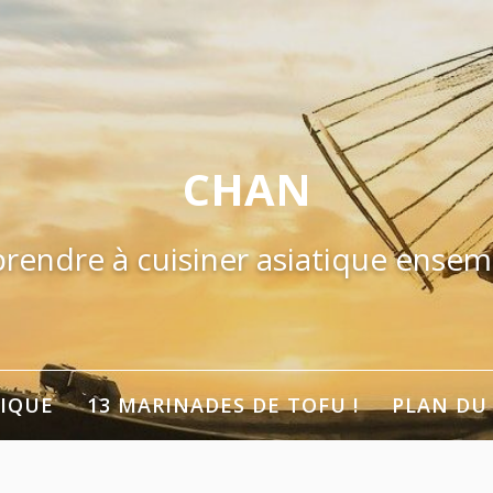
CHAN
rendre à cuisiner asiatique ensem
TIQUE
13 MARINADES DE TOFU !
PLAN DU 